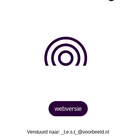
webversie
Verstuurd naar: _t.e.s.t_@voorbeeld.nl